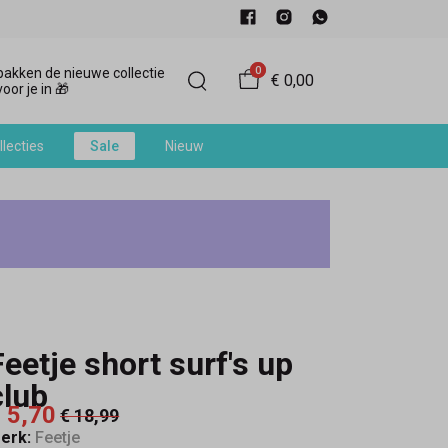
0
akken de nieuwe collectie
€ 0,00
oor je in 🎁
llecties
Sale
Nieuw
Feetje short surf's up
club
 5,70
€ 18,99
erk:
Feetje