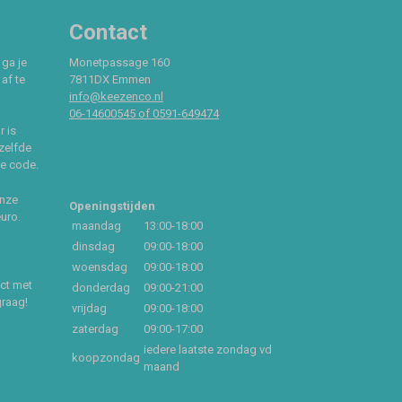
Contact
 ga je
Monetpassage 160
af te
7811DX Emmen
info@keezenco.nl
06-14600545 of 0591-649474
r is
zelfde
ce code.
onze
Openingstijden
euro.
maandag
13:00-18:00
dinsdag
09:00-18:00
woensdag
09:00-18:00
act met
donderdag
09:00-21:00
graag!
vrijdag
09:00-18:00
zaterdag
09:00-17:00
iedere laatste zondag vd
koopzondag
maand