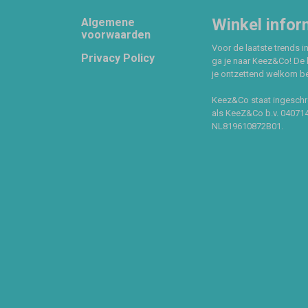
Footer
Winkel infor
Algemene
voorwaarden
Voor de laatste trends in
Privacy Policy
ga je naar Keez&Co! De 
je ontzettend welkom ben
Keez&Co staat ingeschr
als KeeZ&Co b.v. 04071
NL819610872B01.