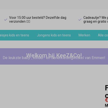
Voor 15:00 uur besteld? Dezelfde dag
Cadeautje? We p
verzonden 🏃‍♀️
graag en gratis v
isjes kids en teens
Jongens kids en teens
Merken
Alle co
Welkom bij KeeZ&Co!
De leukste baby-, kinder- en tienerkledingwinkel van Emmen!
€
M