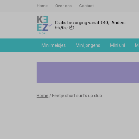
Home
Over ons
Contact
Gratis bezorging vanaf €40,- Anders
€6,95,- 📦
Mini meisjes
Mini jongens
Mini uni
Me
Feetje
short
surf's
Home
Feetje short surf's up club
up
club
-