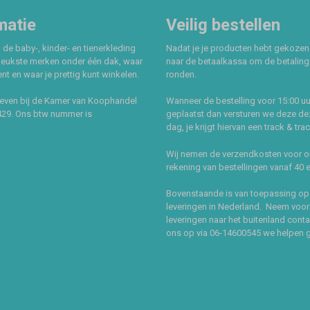
matie
Veilig bestellen
 de baby-, kinder- en tienerkleding
Nadat je je producten hebt gekozen
leukste merken onder één dak, waar
naar de betaalkassa om de betaling 
t en waar je prettig kunt winkelen.
ronden.
even bij de Kamer van Koophandel
Wanneer de bestelling voor 15:00 uu
429. Ons btw nummer is
geplaatst dan versturen we deze de
dag, je krijgt hiervan een track & tra
Wij nemen de verzendkosten voor 
rekening van bestellingen vanaf 40 
Bovenstaande is van toepassing op
leveringen in Nederland. Neem voor
leveringen naar het buitenland cont
ons op via 06-14600545 we helpen 