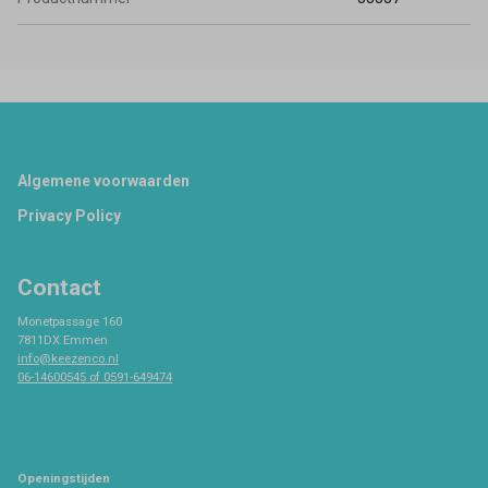
Footer
Algemene voorwaarden
Privacy Policy
Contact
Monetpassage 160
7811DX Emmen
info@keezenco.nl
06-14600545 of 0591-649474
Openingstijden