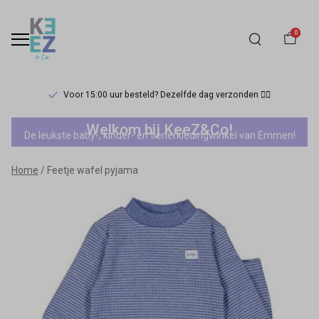
0
Voor 15:00 uur besteld? Dezelfde dag verzonden 🏃‍♀️
Feetje
Welkom bij KeeZ&Co!
De leukste baby-, kinder- en tienerkledingwinkel van Emmen!
wafel
Home
Feetje wafel pyjama
pyjama
-
Keez&Co