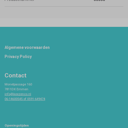
Footer
Algemene voorwaarden
Privacy Policy
Contact
Monetpassage 160
7811DX Emmen
info@keezenco.nl
06-14600545 of 0591-649474
Openingstijden