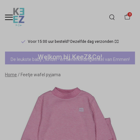
0
Voor 15:00 uur besteld? Dezelfde dag verzonden 🏃‍♀️
Feetje
Welkom bij KeeZ&Co!
De leukste baby-, kinder- en tienerkledingwinkel van Emmen!
wafel
Home
Feetje wafel pyjama
pyjama
-
Keez&Co