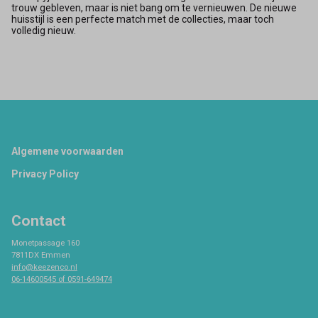
trouw gebleven, maar is niet bang om te vernieuwen. De nieuwe
huisstijl is een perfecte match met de collecties, maar toch
volledig nieuw.
Footer
Algemene voorwaarden
Privacy Policy
Contact
Monetpassage 160
7811DX Emmen
info@keezenco.nl
06-14600545 of 0591-649474