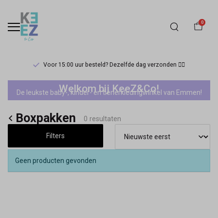
0
Voor 15:00 uur besteld? Dezelfde dag verzonden 🏃‍♀️
Feetje
Welkom bij KeeZ&Co!
De leukste baby-, kinder- en tienerkledingwinkel van Emmen!
mini
Boxpakken
jongens
0 resultaten
Filters
boxpakken
-
Geen producten gevonden
Keez&Co