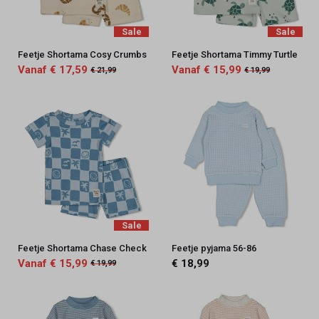
Sale
Sale
Feetje Shortama Cosy Crumbs
Feetje Shortama Timmy Turtle
Vanaf € 17,59
Vanaf € 15,99
€ 21,99
€ 19,99
Sale
Feetje Shortama Chase Check
Feetje pyjama 56-86
Vanaf € 15,99
€ 18,99
€ 19,99