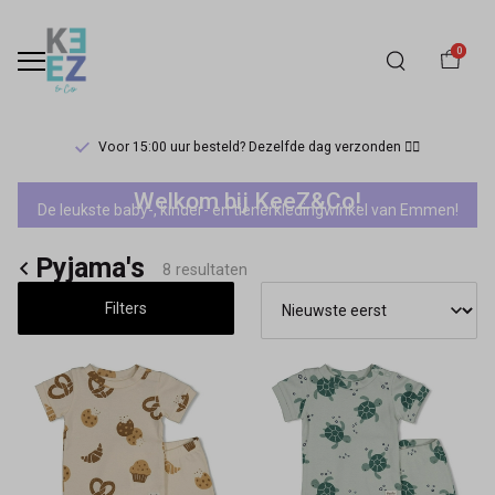
0
Voor 15:00 uur besteld? Dezelfde dag verzonden 🏃‍♀️
Feetje
Welkom bij KeeZ&Co!
De leukste baby-, kinder- en tienerkledingwinkel van Emmen!
mini
Pyjama's
jongens
8 resultaten
Filters
pyjama's
-
Keez&Co