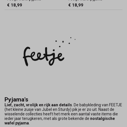
€ 18,99
€ 18,99
Pyjama's
Lief, zacht, vrolijk en rijk aan details
. De babykle­ding van FEETJE
(het kleine zusje van Jubel en Sturdy) pik je er zo uit. Naast de
wisselende collecties heeft het merk een aantal vaste items die
ieder jaar terugkeren, met als grote bekende de
nostalgische
wafel pyjama
.