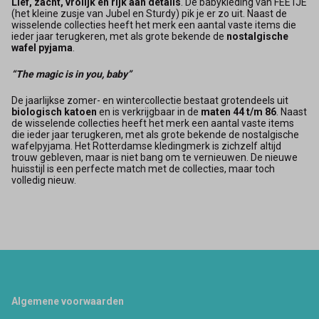
Lief, zacht, vrolijk en rijk aan details
. De babykle­ding van FEETJE
(het kleine zusje van Jubel en Sturdy) pik je er zo uit. Naast de
wisselende collecties heeft het merk een aantal vaste items die
ieder jaar terugkeren, met als grote bekende de
nostalgische
wafel pyjama
.
“The magic is in you, baby”
De jaarlijkse zomer- en wintercollectie bestaat grotendeels uit
biologisch katoen
en is verkrijgbaar in de
maten 44 t/m 86
. Naast
de wisselende collecties heeft het merk een aantal vaste items
die ieder jaar terugkeren, met als grote bekende de nostalgische
wafelpyjama. Het Rotterdamse kledingmerk is zichzelf altijd
trouw gebleven, maar is niet bang om te vernieuwen. De nieuwe
huisstijl is een perfecte match met de collecties, maar toch
volledig nieuw.
Footer
Algemene voorwaarden