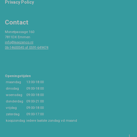
Privacy Policy
Contact
Monetpassage 160
7811DX Emmen
info@keezenco.nl
06-14600545 of 0591-649474
Openingstijden
maandag
13:00-18:00
dinsdag
09:00-18:00
woensdag
09:00-18:00
donderdag
09:00-21:00
vrijdag
09:00-18:00
zaterdag
09:00-17:00
koopzondag
iedere laatste zondag vd maand