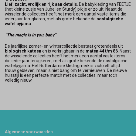
Lief, zacht, vrolijk en rijk aan details
. De babykle­ding van FEETJE
(het kleine zusje van Jubel en Sturdy) pik je er zo uit. Naast de
wisselende collecties heeft het merk een aantal vaste items die
ieder jaar terugkeren, met als grote bekende de
nostalgische
wafel pyjama
.
“The magic is in you, baby”
De jaarlijkse zomer- en wintercollectie bestaat grotendeels uit
biologisch katoen
en is verkrijgbaar in de
maten 44 t/m 86
. Naast
de wisselende collecties heeft het merk een aantal vaste items
die ieder jaar terugkeren, met als grote bekende de nostalgische
wafelpyjama. Het Rotterdamse kledingmerk is zichzelf altijd
trouw gebleven, maar is niet bang om te vernieuwen. De nieuwe
huisstijl is een perfecte match met de collecties, maar toch
volledig nieuw.
Footer
Algemene voorwaarden