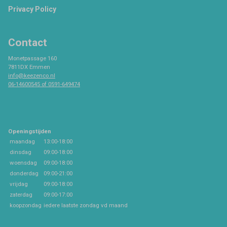
Privacy Policy
Contact
Monetpassage 160
7811DX Emmen
info@keezenco.nl
06-14600545 of 0591-649474
Openingstijden
maandag
13:00-18:00
dinsdag
09:00-18:00
woensdag
09:00-18:00
donderdag
09:00-21:00
vrijdag
09:00-18:00
zaterdag
09:00-17:00
koopzondag
iedere laatste zondag vd maand