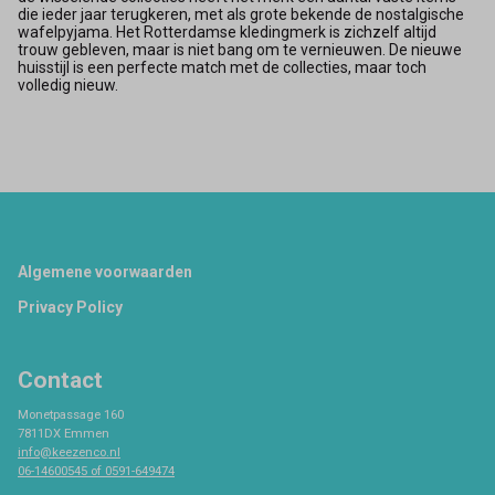
die ieder jaar terugkeren, met als grote bekende de nostalgische
wafelpyjama. Het Rotterdamse kledingmerk is zichzelf altijd
trouw gebleven, maar is niet bang om te vernieuwen. De nieuwe
huisstijl is een perfecte match met de collecties, maar toch
volledig nieuw.
Footer
Algemene voorwaarden
Privacy Policy
Contact
Monetpassage 160
7811DX Emmen
info@keezenco.nl
06-14600545 of 0591-649474