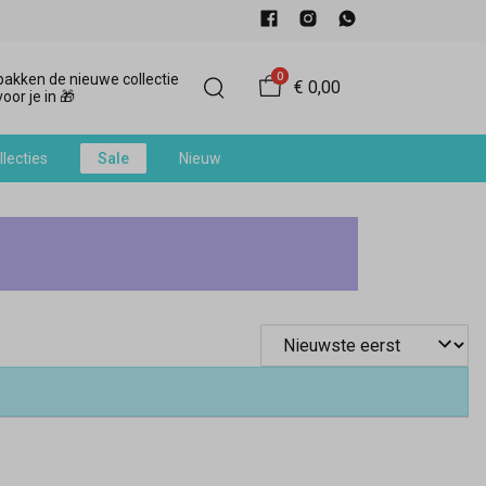
0
akken de nieuwe collectie
€ 0,00
oor je in 🎁
llecties
Sale
Nieuw