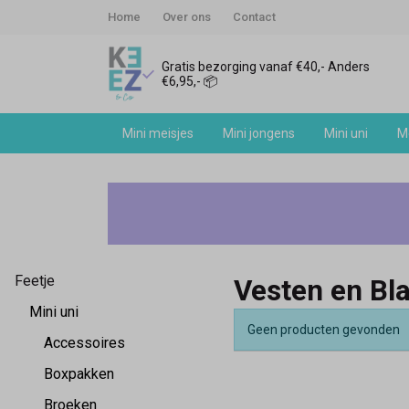
Home
Over ons
Contact
Gratis bezorging vanaf €40,- Anders
€6,95,- 📦
Mini meisjes
Mini jongens
Mini uni
Me
Feetje
mini
uni
Feetje
Vesten en Bl
vesten
Mini uni
Geen producten gevonden
en
Accessoires
Boxpakken
blazers
Broeken