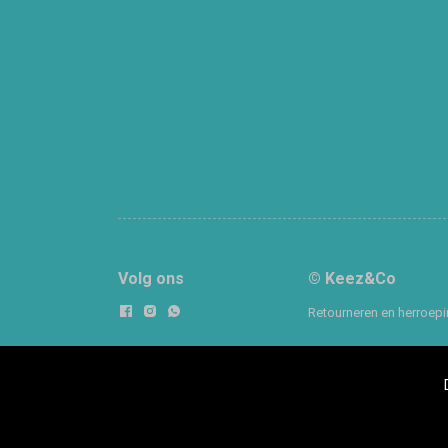
Volg ons
© Keez&Co
Retourneren en herroep