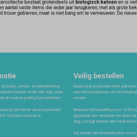
tercollectie bestaat grotendeels uit
biologisch katoen
en is ver
een aantal vaste items die ieder jaar terugkeren, met als grote
ijd trouw gebleven, maar is niet bang om te vernieuwen. De nieuwe
matie
Veilig bestellen
 de baby-, kinder- en tienerkleding
Nadat je je producten hebt gekozen
leukste merken onder één dak, waar
naar de betaalkassa om de betaling 
t en waar je prettig kunt winkelen.
ronden.
even bij de Kamer van Koophandel
Wanneer de bestelling voor 15:00 uu
429. Ons btw nummer is
geplaatst dan versturen we deze de
dag, je krijgt hiervan een track & tra
Wij nemen de verzendkosten voor 