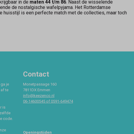
krijgbaar in de
maten 44 t/m 86
. Naast de wisselende
 bekende de nostalgische wafelpyjama. Het Rotterdamse
 huisstijl is een perfecte match met de collecties, maar toch
Contact
 ga je
Monetpassage 160
af te
7811DX Emmen
info@keezenco.nl
06-14600545 of 0591-649474
r is
zelfde
ce code.
onze
Openingstijden