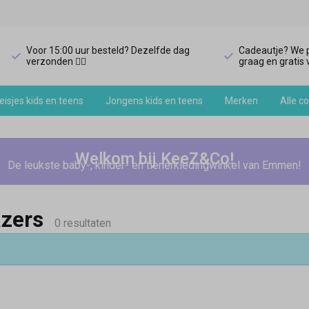
Voor 15:00 uur besteld? Dezelfde dag
Cadeautje? We p
verzonden 🏃‍♀️
graag en gratis v
isjes kids en teens
Jongens kids en teens
Merken
Alle co
Welkom bij KeeZ&Co!
De leukste baby-, kinder- en tienerkledingwinkel van Emmen!
azers
0 resultaten