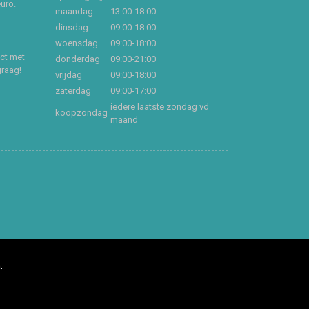
euro.
maandag
13:00-18:00
dinsdag
09:00-18:00
woensdag
09:00-18:00
act met
donderdag
09:00-21:00
graag!
vrijdag
09:00-18:00
zaterdag
09:00-17:00
iedere laatste zondag vd
koopzondag
maand
.