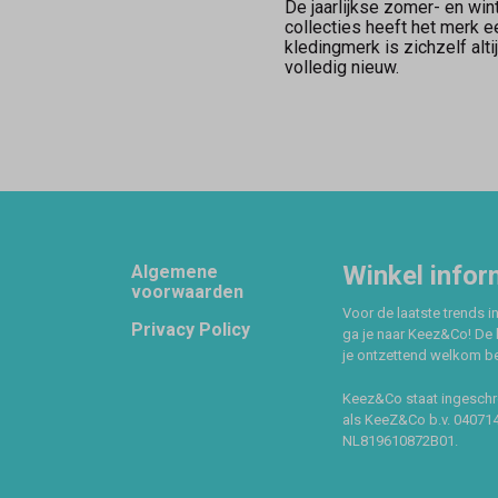
De jaarlijkse zomer- en win
collecties heeft het merk 
kledingmerk is zichzelf alt
volledig nieuw.
Footer
Winkel infor
Algemene
voorwaarden
Voor de laatste trends in
Privacy Policy
ga je naar Keez&Co! De 
je ontzettend welkom ben
Keez&Co staat ingeschr
als KeeZ&Co b.v. 04071
NL819610872B01.