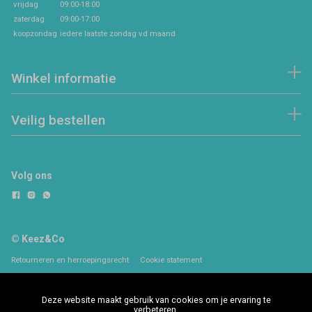
vrijdag
09:00-18:00
zaterdag
09:00-17:00
koopzondag
iedere laatste zondag vd maand
Winkel informatie
Veilig bestellen
Volg ons
© Keez&Co
Retourneren en herroepingsrecht
Cookie statement
Deze website maakt gebruik van cookies om je ervaring te
verbeteren.