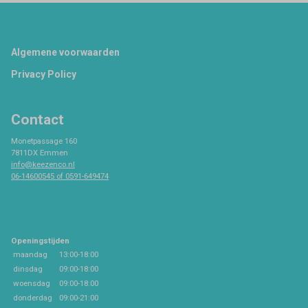
Footer
Algemene voorwaarden
Privacy Policy
Contact
Monetpassage 160
7811DX Emmen
info@keezenco.nl
06-14600545 of 0591-649474
Openingstijden
maandag
13:00-18:00
dinsdag
09:00-18:00
woensdag
09:00-18:00
donderdag
09:00-21:00