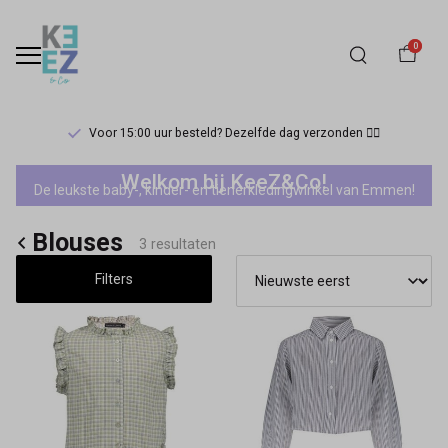
0
Voor 15:00 uur besteld? Dezelfde dag verzonden 🏃‍♀️
Blouses
Welkom bij KeeZ&Co!
De leukste baby-, kinder- en tienerkledingwinkel van Emmen!
-
Blouses
Keez&Co
3 resultaten
Filters