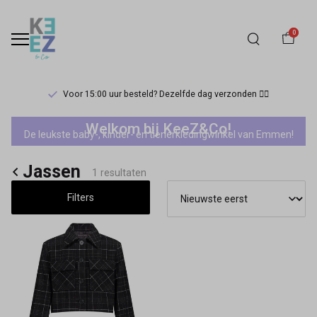
0
Voor 15:00 uur besteld? Dezelfde dag verzonden 🏃‍♀️
Jassen
Welkom bij KeeZ&Co!
De leukste baby-, kinder- en tienerkledingwinkel van Emmen!
-
Jassen
Keez&Co
1 resultaten
Filters