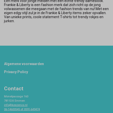
Een merk voor jonge meiden met een echte trendy dameslook.
Frankie & Liberty is een fashion merk dat zich richt op de jong
volwassenen die meegaan met de fashion trends van nu! Met een
eigen edgy stijl zul je in de Frankie & Liberty items zeker opvallen.
Van unieke prints, coole statement T-shirts tot trendy rokjes en
jurken.
Footer
Algemene voorwaarden
Privacy Policy
Contact
Monetpassage 160
7811DX Emmen
info@keezenco.nl
06-14600545 of 0591-649474