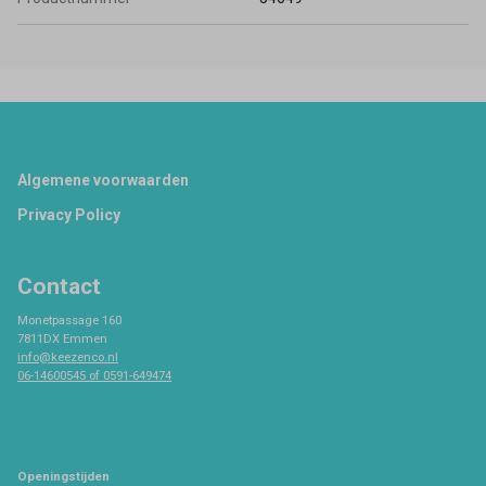
Footer
Algemene voorwaarden
Privacy Policy
Contact
Monetpassage 160
7811DX Emmen
info@keezenco.nl
06-14600545 of 0591-649474
Openingstijden