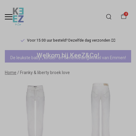
0
Voor 15:00 uur besteld? Dezelfde dag verzonden 🏃‍♀️
Franky
Welkom bij KeeZ&Co!
De leukste baby-, kinder- en tienerkledingwinkel van Emmen!
&
Home
Franky & liberty broek love
liberty
broek
love
-
Keez&Co