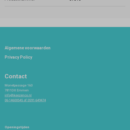
Footer
Algemene voorwaarden
Privacy Policy
Contact
Monetpassage 160
7811DX Emmen
info@keezenco.nl
06-14600545 of 0591-649474
Openingstijden