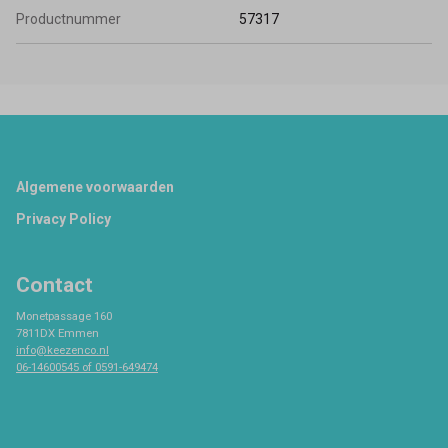
Productnummer
57317
Footer
Algemene voorwaarden
Privacy Policy
Contact
Monetpassage 160
7811DX Emmen
info@keezenco.nl
06-14600545 of 0591-649474