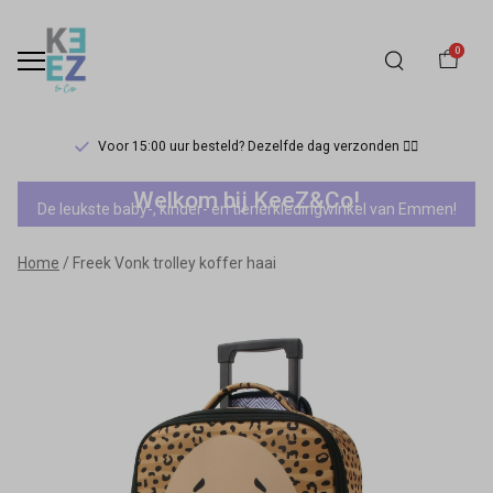
0
Voor 15:00 uur besteld? Dezelfde dag verzonden 🏃‍♀️
Freek
Welkom bij KeeZ&Co!
De leukste baby-, kinder- en tienerkledingwinkel van Emmen!
Vonk
Home
Freek Vonk trolley koffer haai
trolley
koffer
haai
-
Keez&Co