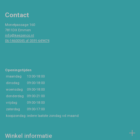
Contact
Monetpassage 160
7811DX Emmen
info@keezenco.nl
06-14600545 of 0591-649474
Openingstijden
maandag
13:00-18:00
dinsdag
09:00-18:00
woensdag
09:00-18:00
donderdag
09:00-21:00
vrijdag
09:00-18:00
zaterdag
09:00-17:00
koopzondag
iedere laatste zondag vd maand
Winkel informatie