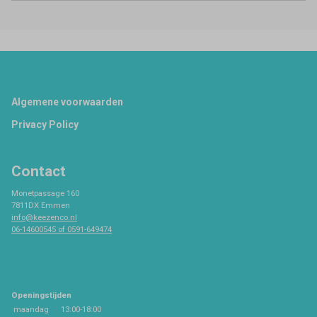
Footer
Algemene voorwaarden
Privacy Policy
Contact
Monetpassage 160
7811DX Emmen
info@keezenco.nl
06-14600545 of 0591-649474
Openingstijden
maandag
13:00-18:00