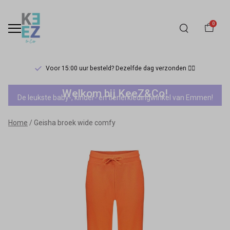
0
Voor 15:00 uur besteld? Dezelfde dag verzonden 🏃‍♀️
Geisha
Welkom bij KeeZ&Co!
De leukste baby-, kinder- en tienerkledingwinkel van Emmen!
broek
Home
Geisha broek wide comfy
wide
comfy
-
Keez&Co