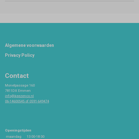
Footer
Algemene voorwaarden
Privacy Policy
Contact
Monetpassage 160
7811DX Emmen
info@keezenco.nl
06-14600545 of 0591-649474
Openingstijden
maandag
13:00-18:00