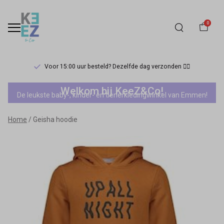
0
Voor 15:00 uur besteld? Dezelfde dag verzonden 🏃‍♀️
Geisha
Welkom bij KeeZ&Co!
De leukste baby-, kinder- en tienerkledingwinkel van Emmen!
hoodie
Home
Geisha hoodie
-
Keez&Co