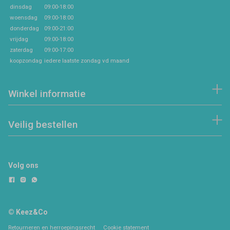
dinsdag
09:00-18:00
woensdag
09:00-18:00
donderdag
09:00-21:00
vrijdag
09:00-18:00
zaterdag
09:00-17:00
koopzondag
iedere laatste zondag vd maand
Winkel informatie
Veilig bestellen
Volg ons
© Keez&Co
Retourneren en herroepingsrecht
Cookie statement