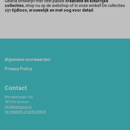
Geisha ontwerpt met veel passie
creatieve en kleurrijke
collecties
, shop nu op de webshop of in onze winkel! De collecties
zijn
tijdloos, vrouwelijk en met oog voor detail.
Footer
Algemene voorwaarden
Privacy Policy
Contact
Monetpassage 160
7811DX Emmen
info@keezenco.nl
06-14600545 of 0591-649474