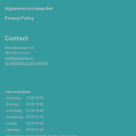
Footer
Algemene voorwaarden
Privacy Policy
Contact
Monetpassage 160
7811DX Emmen
info@keezenco.nl
06-14600545 of 0591-649474
Openingstijden
maandag
13:00-18:00
dinsdag
09:00-18:00
woensdag
09:00-18:00
donderdag
09:00-21:00
vrijdag
09:00-18:00
zaterdag
09:00-17:00
koopzondag
iedere laatste zondag vd maand