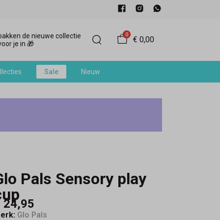
0
akken de nieuwe collectie
€ 0,00
oor je in 🎁
llecties
Sale
Nieuw
Glo Pals Sensory play
cup
 24,95
erk:
Glo Pals