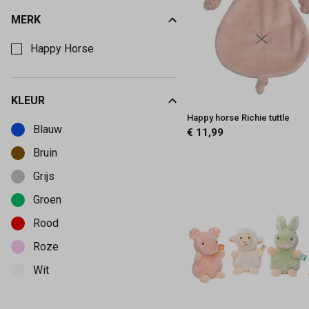
MERK
Kies een Merk om op te filteren
Happy Horse
KLEUR
Kies een Kleur om op te filteren
Happy horse Richie tuttle
Blauw
€ 11,99
Bruin
Grijs
Groen
Rood
Roze
Wit