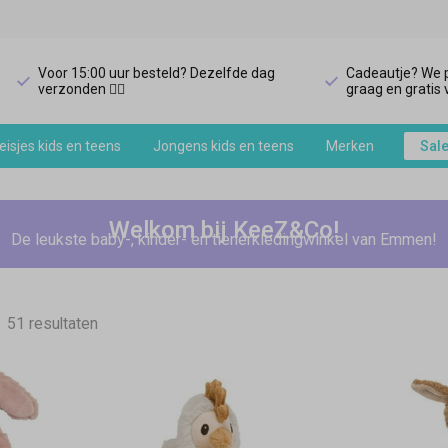
Voor 15:00 uur besteld? Dezelfde dag
Cadeautje? We p
verzonden 🏃‍♀️
graag en gratis v
isjes kids en teens
Jongens kids en teens
Merken
Sal
Welkom bij KeeZ&Co!
De leukste baby-, kinder- en tienerkledingwinkel van Emmen!
51 resultaten