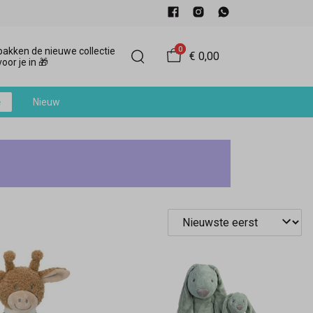
0
akken de nieuwe collectie
€ 0,00
oor je in 🎁
e
Nieuw