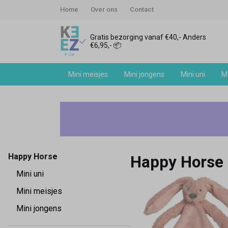
Home
Over ons
Contact
Gratis bezorging vanaf €40,- Anders
€6,95,- 📦
Mini meisjes
Mini jongens
Mini uni
Me
Happy
Horse
-
Happy Horse
Happy Horse
Keez&Co
Mini uni
Mini meisjes
Mini jongens