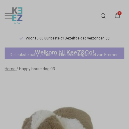
0
Voor 15:00 uur besteld? Dezelfde dag verzonden 🏃‍♀️
Happy
Welkom bij KeeZ&Co!
De leukste baby-, kinder- en tienerkledingwinkel van Emmen!
horse
Home
Happy horse dog 03
dog
03
-
Keez&Co