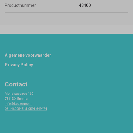
Productnummer
43400
Footer
Algemene voorwaarden
Privacy Policy
Contact
Monetpassage 160
7811DX Emmen
info@keezenco.nl
06-14600545 of 0591-649474