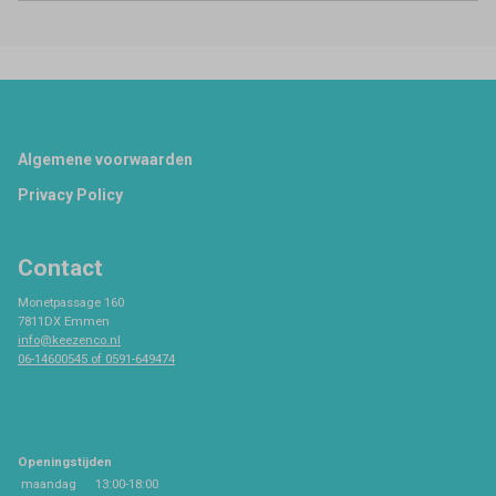
Footer
Algemene voorwaarden
Privacy Policy
Contact
Monetpassage 160
7811DX Emmen
info@keezenco.nl
06-14600545 of 0591-649474
Openingstijden
maandag
13:00-18:00