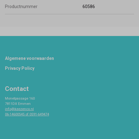
Productnummer
60586
Footer
Algemene voorwaarden
Privacy Policy
Contact
Monetpassage 160
7811DX Emmen
info@keezenco.nl
06-14600545 of 0591-649474