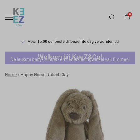
0
Voor 15:00 uur besteld? Dezelfde dag verzonden 🏃‍♀️
Happy
Welkom bij KeeZ&Co!
De leukste baby-, kinder- en tienerkledingwinkel van Emmen!
Horse
Home
Happy Horse Rabbit Clay
Rabbit
Clay
-
Keez&Co