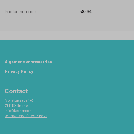
Productnummer
58534
Footer
Algemene voorwaarden
Privacy Policy
Contact
Monetpassage 160
7811DX Emmen
info@keezenco.nl
06-14600545 of 0591-649474