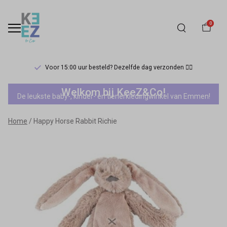
0
Voor 15:00 uur besteld? Dezelfde dag verzonden 🏃‍♀️
Happy
Welkom bij KeeZ&Co!
De leukste baby-, kinder- en tienerkledingwinkel van Emmen!
Horse
Home
Happy Horse Rabbit Richie
Rabbit
Richie
-
Keez&Co