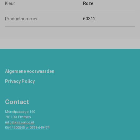
Kleur
Roze
Productnummer
60312
Footer
Algemene voorwaarden
Privacy Policy
Contact
Monetpassage 160
7811DX Emmen
info@keezenco.nl
06-14600545 of 0591-649474