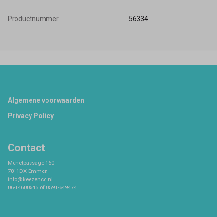
Productnummer
56334
Footer
Algemene voorwaarden
Privacy Policy
Contact
Monetpassage 160
7811DX Emmen
info@keezenco.nl
06-14600545 of 0591-649474