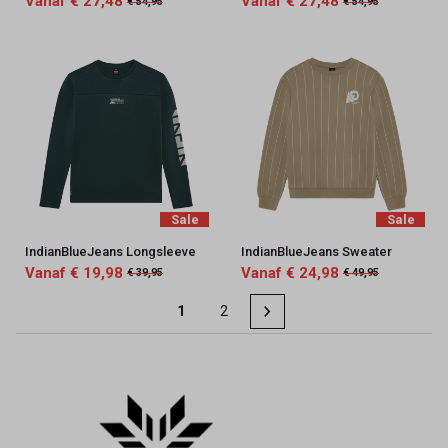
Vanaf € 27,48
Vanaf € 27,48
€ 54,95
€ 54,95
Sale
Sale
IndianBlueJeans Longsleeve
IndianBlueJeans Sweater
Vanaf € 19,98
Vanaf € 24,98
€ 39,95
€ 49,95
1
2