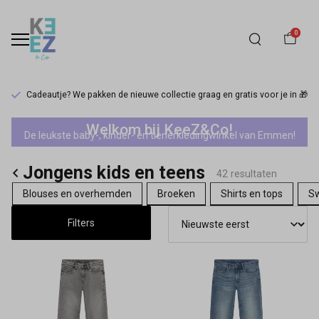
0
Cadeautje? We pakken de nieuwe collectie graag en gratis voor je in 🎁
IndianBluejeans
Welkom bij KeeZ&Co!
De leukste baby-, kinder- en tienerkledingwinkel van Emmen!
jongens
Jongens kids en teens
-
42 resultaten
Blouses en overhemden
Broeken
Shirts en tops
Sw
Keez&Co
Filters