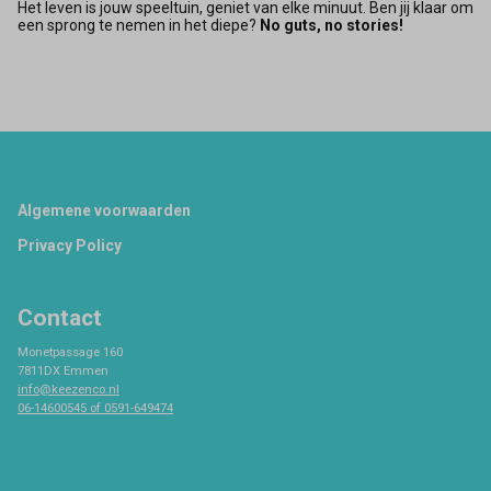
Het leven is jouw speeltuin, geniet van elke minuut. Ben jij klaar om
een sprong te nemen in het diepe?
No guts, no stories!
Footer
Algemene voorwaarden
Privacy Policy
Contact
Monetpassage 160
7811DX Emmen
info@keezenco.nl
06-14600545 of 0591-649474