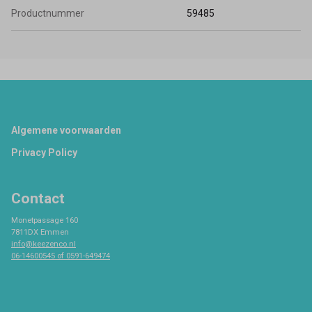
Productnummer
59485
Footer
Algemene voorwaarden
Privacy Policy
Contact
Monetpassage 160
7811DX Emmen
info@keezenco.nl
06-14600545 of 0591-649474