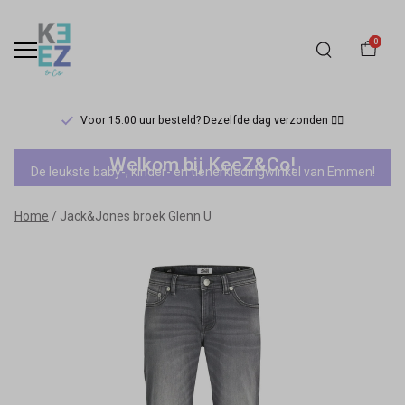
0
Voor 15:00 uur besteld? Dezelfde dag verzonden 🏃‍♀️
Jack&Jones
Welkom bij KeeZ&Co!
De leukste baby-, kinder- en tienerkledingwinkel van Emmen!
broek
Home
Jack&Jones broek Glenn U
Glenn
U
-
Keez&Co