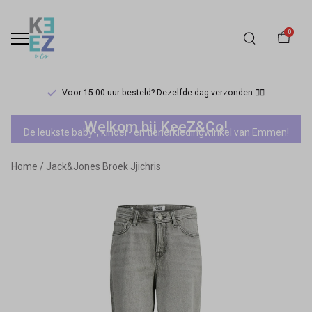
0
Voor 15:00 uur besteld? Dezelfde dag verzonden 🏃‍♀️
Jack&Jones
Welkom bij KeeZ&Co!
De leukste baby-, kinder- en tienerkledingwinkel van Emmen!
Broek
Home
Jack&Jones Broek Jjichris
Jjichris
-
Keez&Co