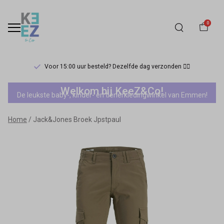
0
Voor 15:00 uur besteld? Dezelfde dag verzonden 🏃‍♀️
Jack&Jones
Welkom bij KeeZ&Co!
De leukste baby-, kinder- en tienerkledingwinkel van Emmen!
Broek
Home
Jack&Jones Broek Jpstpaul
Jpstpaul
-
Keez&Co