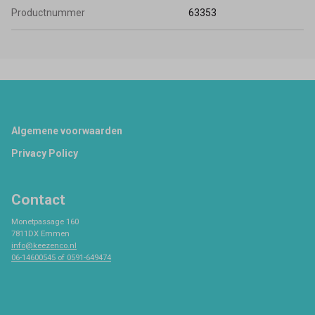
Productnummer
63353
Footer
Algemene voorwaarden
Privacy Policy
Contact
Monetpassage 160
7811DX Emmen
info@keezenco.nl
06-14600545 of 0591-649474