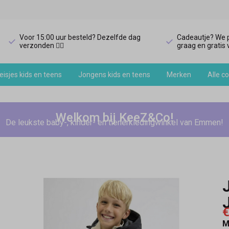
Voor 15:00 uur besteld? Dezelfde dag
Cadeautje? We p
verzonden 🏃‍♀️
graag en gratis v
isjes kids en teens
Jongens kids en teens
Merken
Alle co
Welkom bij KeeZ&Co!
De leukste baby-, kinder- en tienerkledingwinkel van Emmen!
€
M