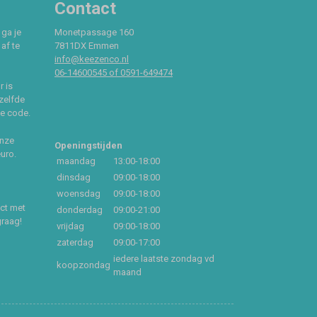
Contact
 ga je
Monetpassage 160
af te
7811DX Emmen
info@keezenco.nl
06-14600545 of 0591-649474
r is
zelfde
ce code.
onze
Openingstijden
euro.
maandag
13:00-18:00
dinsdag
09:00-18:00
woensdag
09:00-18:00
act met
donderdag
09:00-21:00
graag!
vrijdag
09:00-18:00
zaterdag
09:00-17:00
iedere laatste zondag vd
koopzondag
maand