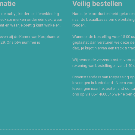
matie
Veilig bestellen
 de baby-, kinder- en tienerkleding
Nadat je je producten hebt gekozen
leukste merken onder één dak, waar
naar de betaalkassa om de betaling 
t en waar je prettig kunt winkelen.
ronden.
even bij de Kamer van Koophandel
Wanneer de bestelling voor 15:00 uu
429. Ons btw nummer is
geplaatst dan versturen we deze de
dag, je krijgt hiervan een track & tra
Wij nemen de verzendkosten voor 
rekening van bestellingen vanaf 40 
Bovenstaande is van toepassing op
leveringen in Nederland. Neem voor
leveringen naar het buitenland cont
ons op via 06-14600545 we helpen 