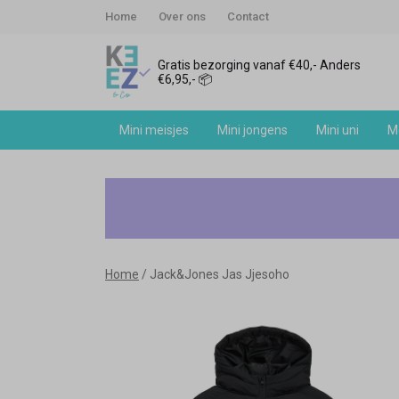
Home
Over ons
Contact
Gratis bezorging vanaf €40,- Anders
€6,95,- 📦
Mini meisjes
Mini jongens
Mini uni
Me
Jack&Jones
Jas
Jjesoho
Home
Jack&Jones Jas Jjesoho
-
Keez&Co