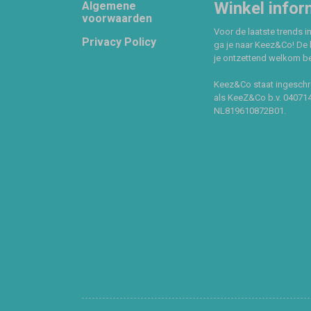
Footer
Winkel infor
Algemene
voorwaarden
Voor de laatste trends in
Privacy Policy
ga je naar Keez&Co! De 
je ontzettend welkom ben
Keez&Co staat ingeschr
als KeeZ&Co b.v. 04071
NL819610872B01.