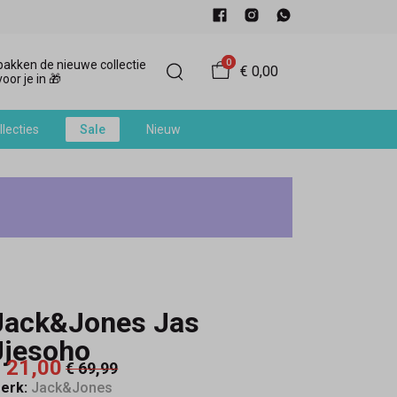
0
akken de nieuwe collectie
€ 0,00
oor je in 🎁
llecties
Sale
Nieuw
Jack&Jones Jas
Jjesoho
 21,00
€ 69,99
erk:
Jack&Jones