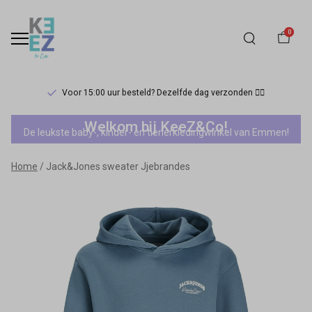
0
Voor 15:00 uur besteld? Dezelfde dag verzonden 🏃‍♀️
Jack&Jones
Welkom bij KeeZ&Co!
De leukste baby-, kinder- en tienerkledingwinkel van Emmen!
sweater
Home
Jack&Jones sweater Jjebrandes
Jjebrandes
-
Keez&Co