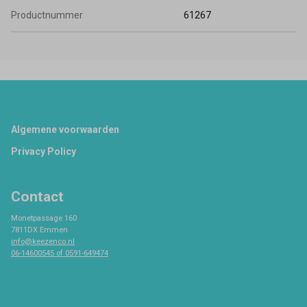
Productnummer
61267
Footer
Algemene voorwaarden
Privacy Policy
Contact
Monetpassage 160
7811DX Emmen
info@keezenco.nl
06-14600545 of 0591-649474