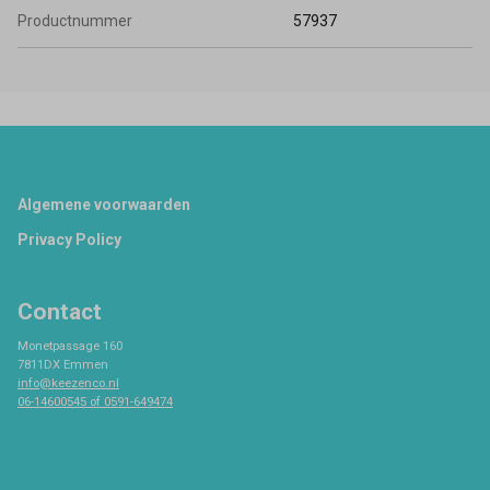
Productnummer
57937
Footer
Algemene voorwaarden
Privacy Policy
Contact
Monetpassage 160
7811DX Emmen
info@keezenco.nl
06-14600545 of 0591-649474