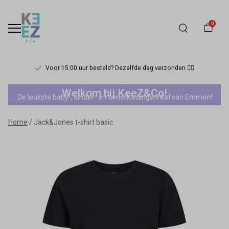
0
Voor 15:00 uur besteld? Dezelfde dag verzonden 🏃‍♀️
Jack&Jones
Welkom bij KeeZ&Co!
De leukste baby-, kinder- en tienerkledingwinkel van Emmen!
t-
Home
Jack&Jones t-shirt basic
shirt
basic
-
Keez&Co