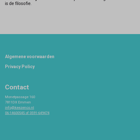
is de filosofie.
Footer
Algemene voorwaarden
Privacy Policy
Contact
Monetpassage 160
7811DX Emmen
info@keezenco.nl
06-14600545 of 0591-649474