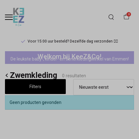
0
Voor 15:00 uur besteld? Dezelfde dag verzonden 🏃‍♀️
Jack&Jones
Welkom bij KeeZ&Co!
De leukste baby-, kinder- en tienerkledingwinkel van Emmen!
zwemkleding
Zwemkleding
-
0 resultaten
Filters
Keez&Co
Geen producten gevonden