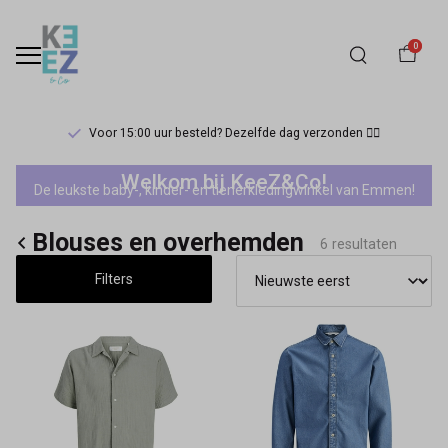
0
Voor 15:00 uur besteld? Dezelfde dag verzonden 🏃‍♀️
Jack&Jones
Welkom bij KeeZ&Co!
De leukste baby-, kinder- en tienerkledingwinkel van Emmen!
blouses
Blouses en overhemden
en
6 resultaten
Filters
overhemden
-
Keez&Co