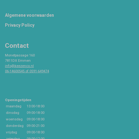
Footer
Algemene voorwaarden
Privacy Policy
Contact
Monetpassage 160
7811DX Emmen
info@keezenco.nl
06-14600545 of 0591-649474
Openingstijden
maandag
13:00-18:00
dinsdag
09:00-18:00
woensdag
09:00-18:00
donderdag
09:00-21:00
vrijdag
09:00-18:00
zaterdag
09:00-17:00