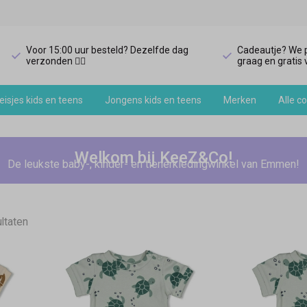
Voor 15:00 uur besteld? Dezelfde dag
Cadeautje? We p
verzonden 🏃‍♀️
graag en gratis v
isjes kids en teens
Jongens kids en teens
Merken
Alle co
Welkom bij KeeZ&Co!
De leukste baby-, kinder- en tienerkledingwinkel van Emmen!
ltaten