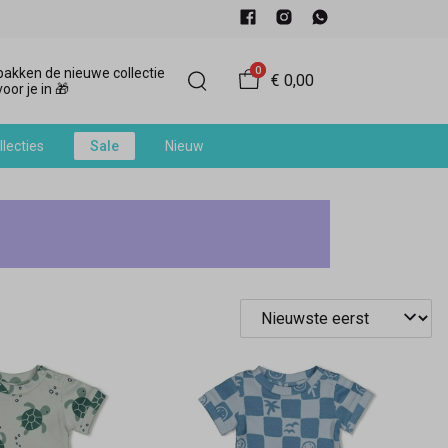
0
akken de nieuwe collectie
€ 0,00
oor je in 🎁
llecties
Sale
Nieuw