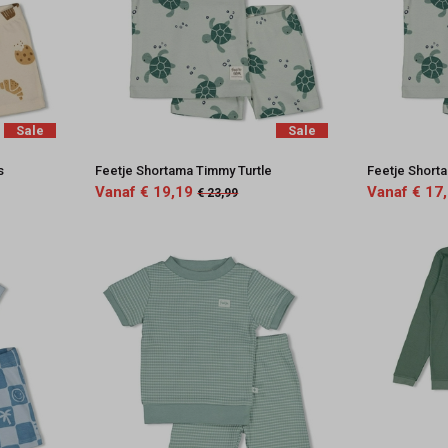
Sale
Sale
s
Feetje Shortama Timmy Turtle
Feetje Short
Vanaf € 19,19
Vanaf € 17
€ 23,99