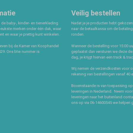
matie
Veilig bestellen
 de baby-, kinder- en tienerkleding
Nadat je je producten hebt gekozen
leukste merken onder één dak, waar
naar de betaalkassa om de betaling 
t en waar je prettig kunt winkelen.
ronden.
even bij de Kamer van Koophandel
Wanneer de bestelling voor 15:00 uu
429. Ons btw nummer is
geplaatst dan versturen we deze de
dag, je krijgt hiervan een track & tra
Wij nemen de verzendkosten voor 
rekening van bestellingen vanaf 40 
Bovenstaande is van toepassing op
leveringen in Nederland. Neem voor
leveringen naar het buitenland cont
ons op via 06-14600545 we helpen 