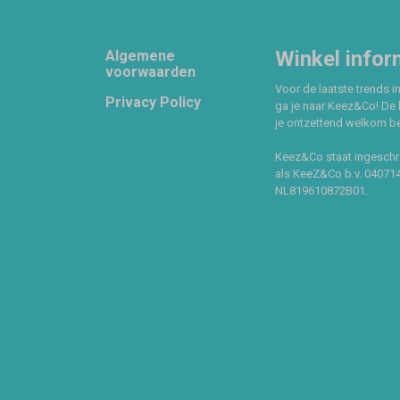
Footer
Winkel infor
Algemene
voorwaarden
Voor de laatste trends in
Privacy Policy
ga je naar Keez&Co! De 
je ontzettend welkom ben
Keez&Co staat ingeschr
als KeeZ&Co b.v. 04071
NL819610872B01.