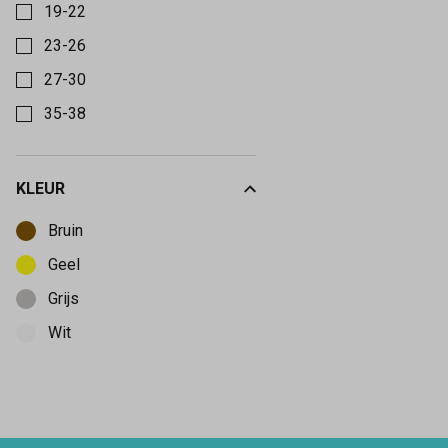
19-22
23-26
27-30
35-38
KLEUR
Kies een Kleur om op te filteren
Bruin
Geel
Grijs
Wit