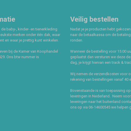
matie
Veilig bestellen
 de baby-, kinder- en tienerkleding
Nadat je je producten hebt gekozen
leukste merken onder één dak, waar
naar de betaalkassa om de betaling 
t en waar je prettig kunt winkelen.
ronden.
even bij de Kamer van Koophandel
Wanneer de bestelling voor 15:00 uu
429. Ons btw nummer is
geplaatst dan versturen we deze de
dag, je krijgt hiervan een track & tra
Wij nemen de verzendkosten voor 
rekening van bestellingen vanaf 40 
Bovenstaande is van toepassing op
leveringen in Nederland. Neem voor
leveringen naar het buitenland cont
ons op via 06-14600545 we helpen 