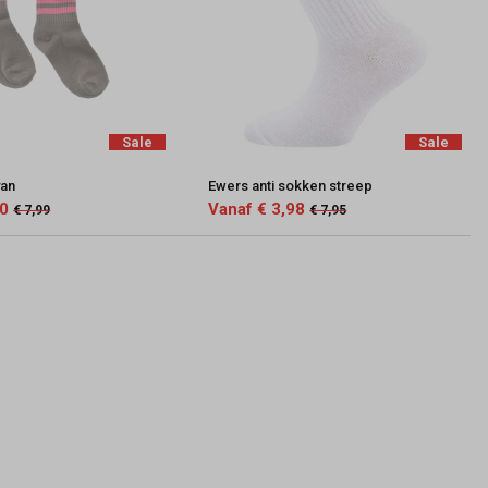
Sale
Sale
yan
Ewers anti sokken streep
00
Vanaf € 3,98
€ 7,99
€ 7,95