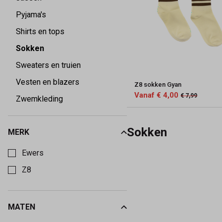
Pyjama's
Shirts en tops
Sokken
Sweaters en truien
Vesten en blazers
Z8 sokken Gyan
Vanaf € 4,00
€ 7,99
Zwemkleding
Sokken
MERK
Kies een Merk om op te filteren
Ewers
Z8
MATEN
Kies een Maten om op te filteren