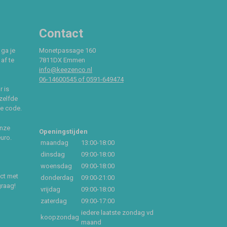
Contact
 ga je
Monetpassage 160
af te
7811DX Emmen
info@keezenco.nl
06-14600545 of 0591-649474
r is
zelfde
ce code.
onze
Openingstijden
euro.
maandag
13:00-18:00
dinsdag
09:00-18:00
woensdag
09:00-18:00
act met
donderdag
09:00-21:00
graag!
vrijdag
09:00-18:00
zaterdag
09:00-17:00
iedere laatste zondag vd
koopzondag
maand