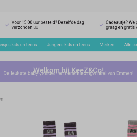
Voor 15:00 uur besteld? Dezelfde dag
Cadeautje? We p
verzonden 🏃‍♀️
graag en gratis v
isjes kids en teens
Jongens kids en teens
Merken
Alle co
Welkom bij KeeZ&Co!
De leukste baby-, kinder- en tienerkledingwinkel van Emmen!
en