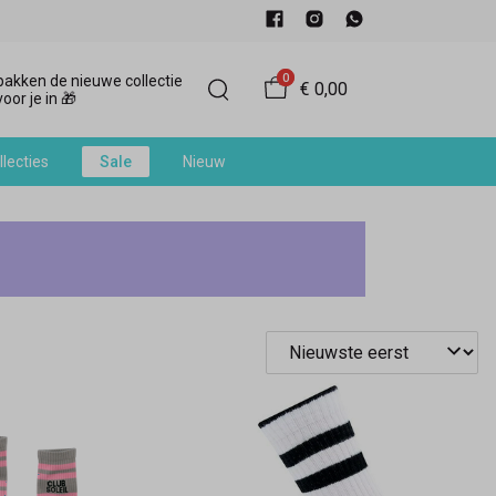
0
akken de nieuwe collectie
€ 0,00
oor je in 🎁
llecties
Sale
Nieuw