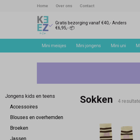
Home
Over ons
Contact
Gratis bezorging vanaf €40,- Anders
€6,95,- 📦
Mini meisjes
Mini jongens
Mini uni
Me
Sokken
-
Keez&Co
Jongens kids en teens
Sokken
4 resultat
Accessoires
Blouses en overhemden
Broeken
Jassen