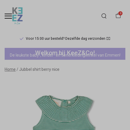
0
Voor 15:00 uur besteld? Dezelfde dag verzonden 🏃‍♀️
Jubbel
Welkom bij KeeZ&Co!
De leukste baby-, kinder- en tienerkledingwinkel van Emmen!
shirt
Home
Jubbel shirt berry nice
berry
nice
-
Keez&Co