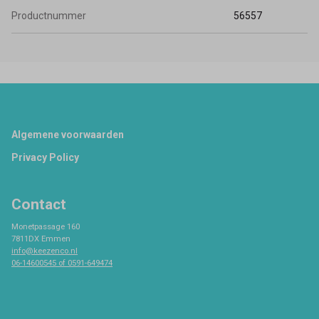
Productnummer
56557
Footer
Algemene voorwaarden
Privacy Policy
Contact
Monetpassage 160
7811DX Emmen
info@keezenco.nl
06-14600545 of 0591-649474