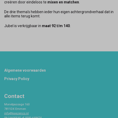
creëren door eindeloos te
mixen en matchen
.
De drie thema’s hebben ieder hun eigen achtergrondverhaal dat in
alle items terug komt.
Jubel is verkrijgbaar in
maat 92 t/m 140
.
Footer
Algemene voorwaarden
Privacy Policy
Contact
Monetpassage 160
7811DX Emmen
info@keezenco.nl
06-14600545 of 0591-649474