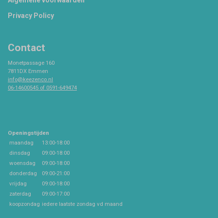
Footer
Privacy Policy
Contact
Monetpassage 160
7811DX Emmen
info@keezenco.nl
06-14600545 of 0591-649474
Openingstijden
maandag
13:00-18:00
dinsdag
09:00-18:00
woensdag
09:00-18:00
donderdag
09:00-21:00
vrijdag
09:00-18:00
zaterdag
09:00-17:00
koopzondag
iedere laatste zondag vd maand