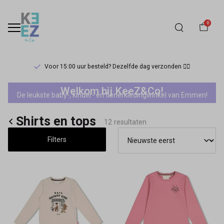
0
Voor 15:00 uur besteld? Dezelfde dag verzonden 🏃‍♀️
Jubel
Welkom bij KeeZ&Co!
De leukste baby-, kinder- en tienerkledingwinkel van Emmen!
shirts
Shirts en tops
en
12 resultaten
Filters
tops
-
Keez&Co