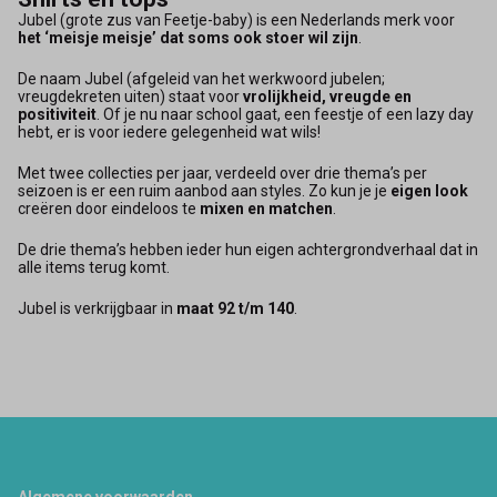
Jubel (grote zus van Feetje-baby) is een Nederlands merk voor
het ‘meisje meisje’ dat soms ook stoer wil zijn
.
De naam Jubel (afgeleid van het werkwoord jubelen;
vreugdekreten uiten) staat voor
vrolijkheid, vreugde en
positiviteit
. Of je nu naar school gaat, een feestje of een lazy day
hebt, er is voor iedere gelegenheid wat wils!
Met twee collecties per jaar, verdeeld over drie thema’s per
seizoen is er een ruim aanbod aan styles. Zo kun je je
eigen look
creëren door eindeloos te
mixen en matchen
.
De drie thema’s hebben ieder hun eigen achtergrondverhaal dat in
alle items terug komt.
Jubel is verkrijgbaar in
maat 92 t/m 140
.
Algemene voorwaarden