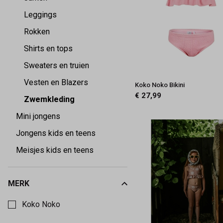
Keez&Co
Leggings
Rokken
Shirts en tops
Sweaters en truien
Vesten en Blazers
Koko Noko Bikini
€ 27,99
Zwemkleding
Mini jongens
Jongens kids en teens
Meisjes kids en teens
MERK
Kies een Merk om op te filteren
Koko Noko