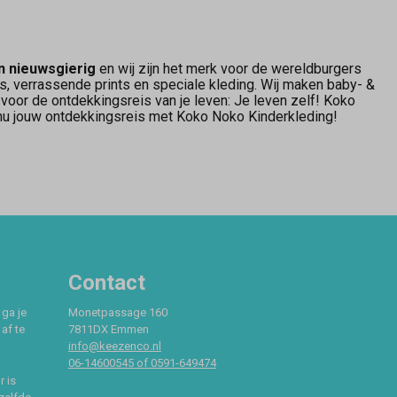
n nieuwsgierig
en wij zijn het merk voor de wereldburgers
s, verrassende prints en speciale kleding. Wij maken baby- &
g voor de ontdekkingsreis van je leven: Je leven zelf! Koko
 nu jouw ontdekkingsreis met Koko Noko Kinderkleding!
Contact
 ga je
Monetpassage 160
af te
7811DX Emmen
info@keezenco.nl
06-14600545 of 0591-649474
r is