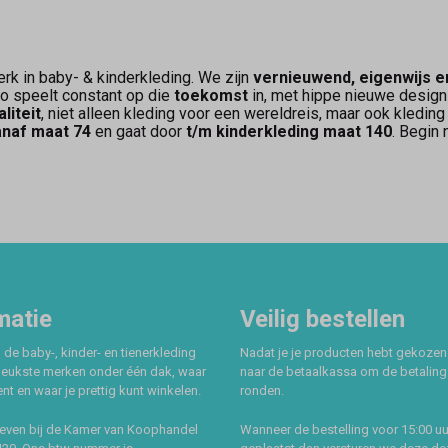
k in baby- & kinderkleding. We zijn
vernieuwend, eigenwijs e
o speelt constant op die
toekomst
in, met hippe nieuwe design
liteit
, niet alleen kleding voor een wereldreis, maar ook kledin
anaf maat 74
en gaat door
t/m kinderkleding maat 140
. Begin
matie
Veilig bestellen
 de baby-, kinder- en tienerkleding
Nadat je je producten hebt gekozen
leukste merken onder één dak, waar
naar de betaalkassa om de betaling 
t en waar je prettig kunt winkelen.
ronden.
even bij de Kamer van Koophandel
Wanneer de bestelling voor 15:00 uu