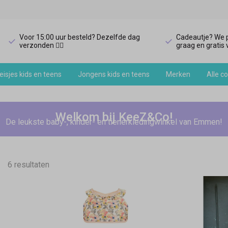
Voor 15:00 uur besteld? Dezelfde dag
Cadeautje? We p
verzonden 🏃‍♀️
graag en gratis v
isjes kids en teens
Jongens kids en teens
Merken
Alle co
Welkom bij KeeZ&Co!
De leukste baby-, kinder- en tienerkledingwinkel van Emmen!
6 resultaten