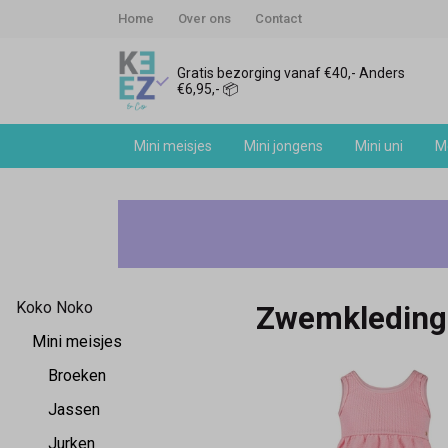
Home
Over ons
Contact
Gratis bezorging vanaf €40,- Anders
€6,95,- 📦
Mini meisjes
Mini jongens
Mini uni
Me
Koko
Noko
mini
Koko Noko
Zwemkleding
meisjes
Mini meisjes
zwemkleding
Broeken
Jassen
-
Jurken