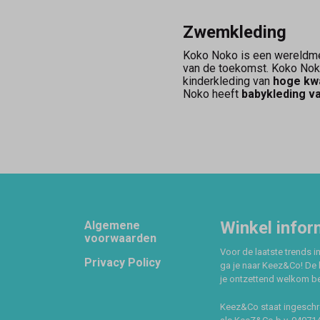
Zwemkleding
Koko Noko is een wereldmer
van de toekomst. Koko Nok
kinderkleding van
hoge kwa
Noko heeft
babykleding v
Footer
Winkel infor
Algemene
voorwaarden
Voor de laatste trends in
Privacy Policy
ga je naar Keez&Co! De 
je ontzettend welkom ben
Keez&Co staat ingeschr