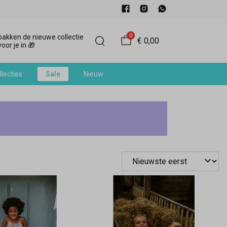
0
akken de nieuwe collectie
€ 0,00
oor je in 🎁
llecties
Sale
Nieuw