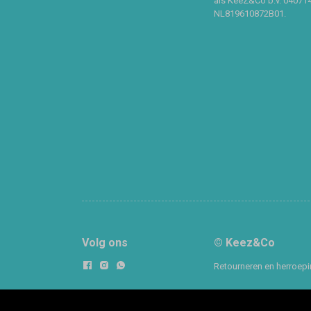
als KeeZ&Co b.v. 04071
NL819610872B01.
Volg ons
© Keez&Co
Retourneren en herroep