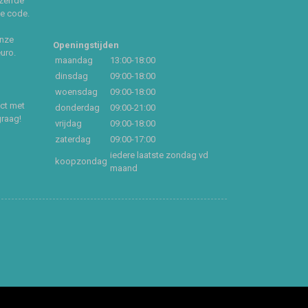
zelfde
ce code.
onze
Openingstijden
euro.
maandag
13:00-18:00
dinsdag
09:00-18:00
woensdag
09:00-18:00
act met
donderdag
09:00-21:00
graag!
vrijdag
09:00-18:00
zaterdag
09:00-17:00
iedere laatste zondag vd
koopzondag
maand