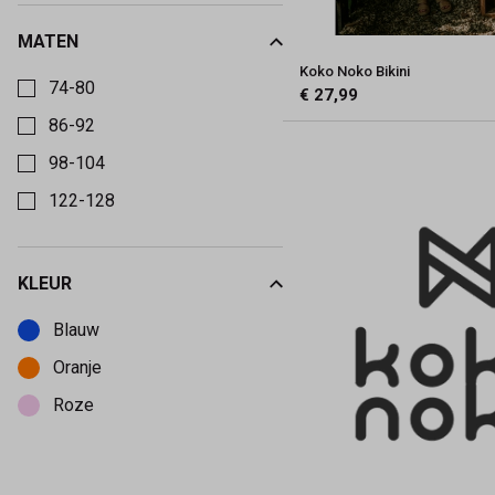
MATEN
Kies een Maten om op te filteren
Koko Noko Bikini
74-80
€ 27,99
86-92
98-104
122-128
KLEUR
Kies een Kleur om op te filteren
Blauw
Oranje
Roze