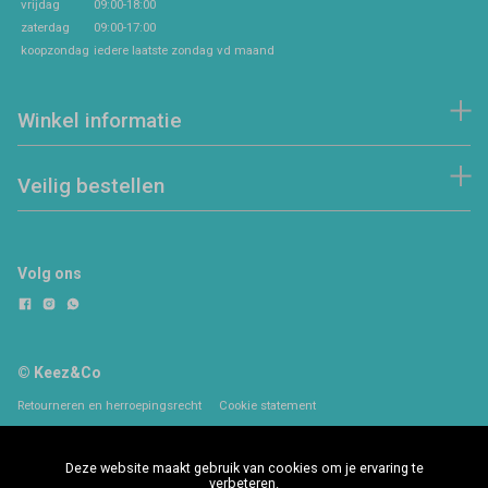
vrijdag
09:00-18:00
zaterdag
09:00-17:00
koopzondag
iedere laatste zondag vd maand
Winkel informatie
Veilig bestellen
Volg ons
© Keez&Co
Retourneren en herroepingsrecht
Cookie statement
Deze website maakt gebruik van cookies om je ervaring te
verbeteren.