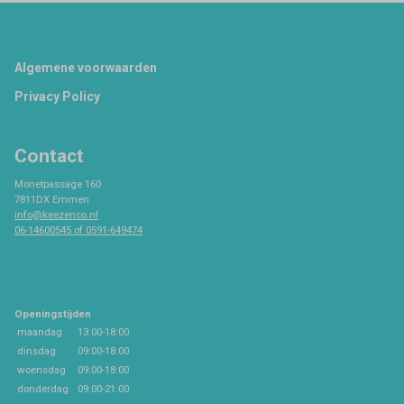
Footer
Algemene voorwaarden
Privacy Policy
Contact
Monetpassage 160
7811DX Emmen
info@keezenco.nl
06-14600545 of 0591-649474
Openingstijden
maandag
13:00-18:00
dinsdag
09:00-18:00
woensdag
09:00-18:00
donderdag
09:00-21:00