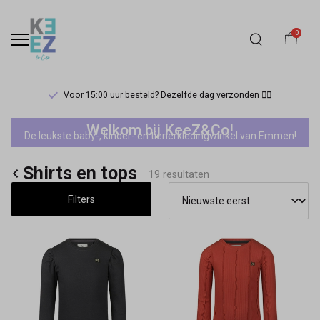
0
Voor 15:00 uur besteld? Dezelfde dag verzonden 🏃‍♀️
Koko
Welkom bij KeeZ&Co!
De leukste baby-, kinder- en tienerkledingwinkel van Emmen!
Noko
Shirts en tops
mini
19 resultaten
Filters
meisjes
shirts
en
tops