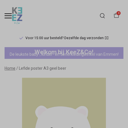
0
Voor 15:00 uur besteld? Dezelfde dag verzonden 🏃‍♀️
Lefide
Welkom bij KeeZ&Co!
De leukste baby-, kinder- en tienerkledingwinkel van Emmen!
poster
Home
Lefide poster A3 geel beer
A3
geel
beer
-
Keez&Co