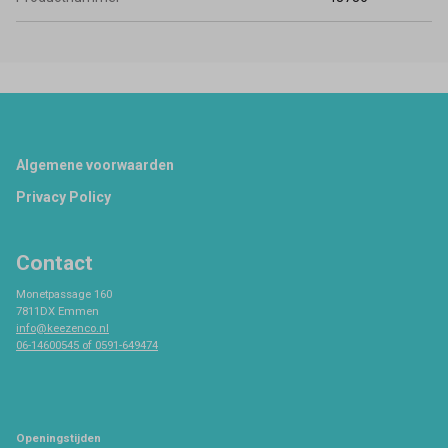
Footer
Algemene voorwaarden
Privacy Policy
Contact
Monetpassage 160
7811DX Emmen
info@keezenco.nl
06-14600545 of 0591-649474
Openingstijden