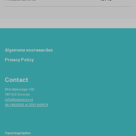
Footer
Algemene voorwaarden
Privacy Policy
Contact
Monetpassage 160
7811DX Emmen
info@keezenco.nl
06-14600545 of 0591-649474
Openingstijden