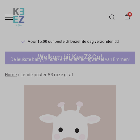
0
Voor 15:00 uur besteld? Dezelfde dag verzonden 🏃‍♀️
Lefide
Welkom bij KeeZ&Co!
De leukste baby-, kinder- en tienerkledingwinkel van Emmen!
poster
Home
Lefide poster A3 roze giraf
A3
roze
giraf
-
Keez&Co