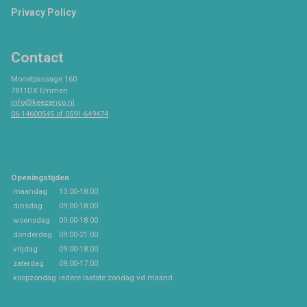
Privacy Policy
Contact
Monetpassage 160
7811DX Emmen
info@keezenco.nl
06-14600545 of 0591-649474
Openingstijden
maandag
13:00-18:00
dinsdag
09:00-18:00
woensdag
09:00-18:00
donderdag
09:00-21:00
vrijdag
09:00-18:00
zaterdag
09:00-17:00
koopzondag
iedere laatste zondag vd maand