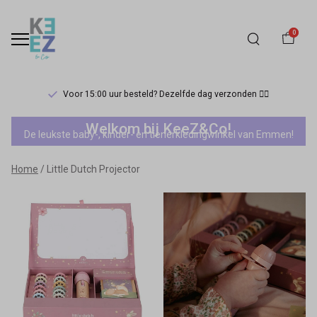
0
Voor 15:00 uur besteld? Dezelfde dag verzonden 🏃‍♀️
Little
Welkom bij KeeZ&Co!
De leukste baby-, kinder- en tienerkledingwinkel van Emmen!
Dutch
Home
Little Dutch Projector
Projector
-
Keez&Co