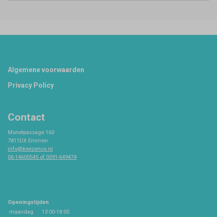
Footer
Algemene voorwaarden
Privacy Policy
Contact
Monetpassage 160
7811DX Emmen
info@keezenco.nl
06-14600545 of 0591-649474
Openingstijden
maandag
13:00-18:00