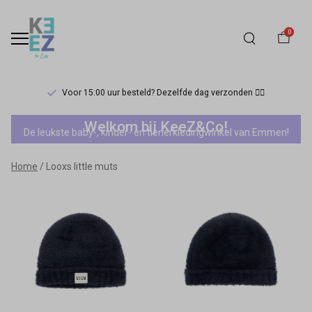
0
Voor 15:00 uur besteld? Dezelfde dag verzonden 🏃‍♀️
Looxs
Welkom bij KeeZ&Co!
De leukste baby-, kinder- en tienerkledingwinkel van Emmen!
little
Home
Looxs little muts
muts
-
Keez&Co