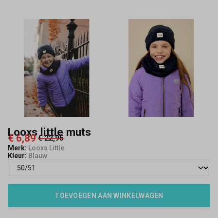
Looxs little muts
€ 6,89
€ 22,95
Merk:
Looxs Little
Kleur:
Blauw
TOEVOEGEN AAN WINKELWAGEN