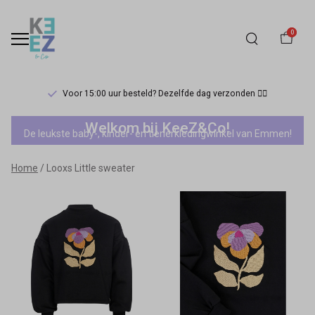
0
Voor 15:00 uur besteld? Dezelfde dag verzonden 🏃‍♀️
Looxs
Welkom bij KeeZ&Co!
De leukste baby-, kinder- en tienerkledingwinkel van Emmen!
Little
Home
Looxs Little sweater
sweater
-
Keez&Co