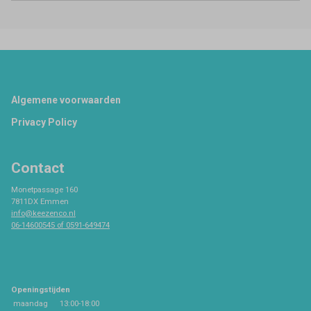
Footer
Algemene voorwaarden
Privacy Policy
Contact
Monetpassage 160
7811DX Emmen
info@keezenco.nl
06-14600545 of 0591-649474
Openingstijden
maandag
13:00-18:00