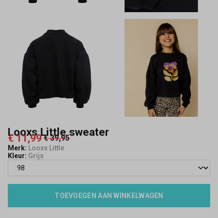
Looxs Little sweater
€ 11,99
€ 39,95
Merk:
Looxs Little
Kleur:
Grijs
TOEVOEGEN AAN WINKELWAGEN