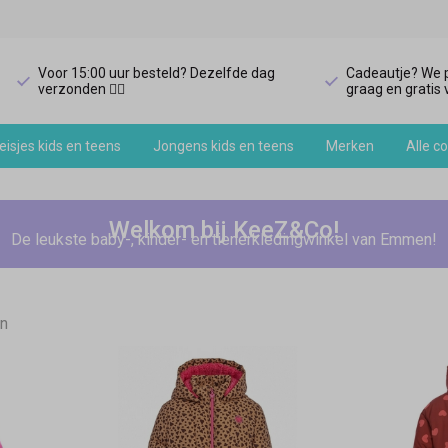
Voor 15:00 uur besteld? Dezelfde dag
Cadeautje? We p
verzonden 🏃‍♀️
graag en gratis v
isjes kids en teens
Jongens kids en teens
Merken
Alle co
Welkom bij KeeZ&Co!
De leukste baby-, kinder- en tienerkledingwinkel van Emmen!
en