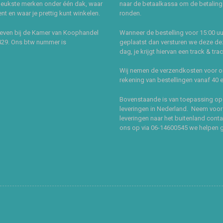
leukste merken onder één dak, waar
naar de betaalkassa om de betaling 
t en waar je prettig kunt winkelen.
ronden.
even bij de Kamer van Koophandel
Wanneer de bestelling voor 15:00 uu
429. Ons btw nummer is
geplaatst dan versturen we deze de
dag, je krijgt hiervan een track & tra
Wij nemen de verzendkosten voor 
rekening van bestellingen vanaf 40 
Bovenstaande is van toepassing op
leveringen in Nederland. Neem voor
leveringen naar het buitenland cont
ons op via 06-14600545 we helpen 