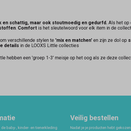
k en schattig, maar ook stoutmoedig en gedurfd.
Als het op
stoffen
.
Comfort
is het sleutelwoord voor elk item in de collec
 om verschillende stylen te
'mix en matchen'
en zijn ze dol op
s
e details
in de LOOXS Little collecties
le hebben een 'groep 1-3' meisje op het oog als ze deze collecti
matie
Veilig bestellen
 de baby-, kinder- en tienerkleding
Nadat je je producten hebt gekozen