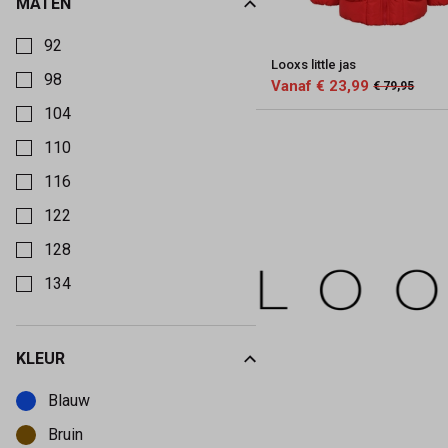
MATEN
Kies een Maten om op te filteren
92
Looxs little jas
98
Vanaf € 23,99
€ 79,95
104
110
116
122
128
134
KLEUR
Kies een Kleur om op te filteren
Blauw
Bruin