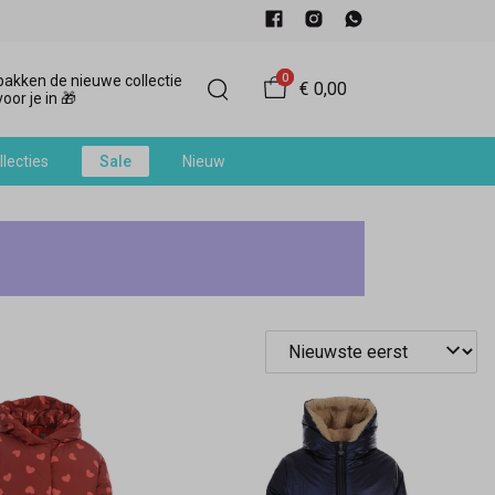
0
akken de nieuwe collectie
€ 0,00
oor je in 🎁
llecties
Sale
Nieuw