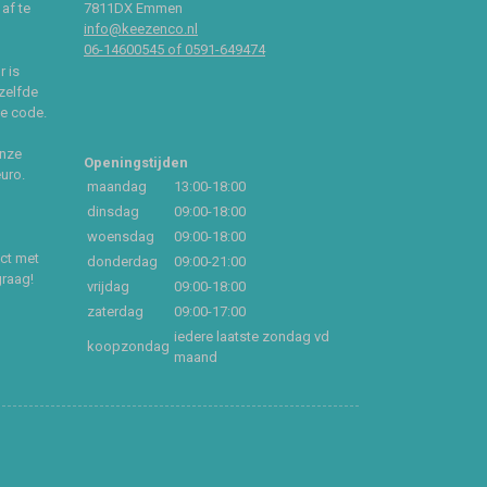
af te
7811DX Emmen
info@keezenco.nl
06-14600545 of 0591-649474
r is
zelfde
ce code.
onze
Openingstijden
euro.
maandag
13:00-18:00
dinsdag
09:00-18:00
woensdag
09:00-18:00
act met
donderdag
09:00-21:00
graag!
vrijdag
09:00-18:00
zaterdag
09:00-17:00
iedere laatste zondag vd
koopzondag
maand