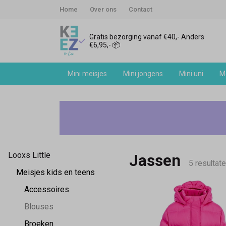
Home
Over ons
Contact
Gratis bezorging vanaf €40,- Anders
€6,95,- 📦
Mini meisjes
Mini jongens
Mini uni
Me
Looxs
Little
jassen
Looxs Little
Jassen
-
5 resultat
Meisjes kids en teens
Keez&Co
Accessoires
Blouses
Broeken