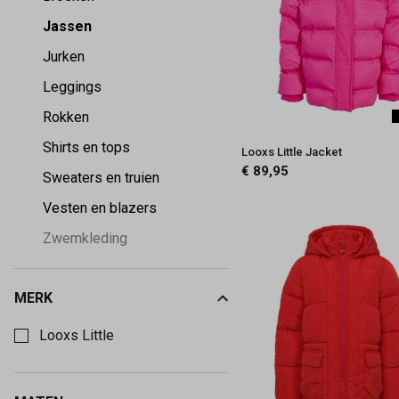
Jassen
Jurken
Leggings
Rokken
Shirts en tops
Looxs Little Jacket
€ 89,95
Sweaters en truien
Vesten en blazers
Zwemkleding
MERK
Kies een Merk om op te filteren
Looxs Little