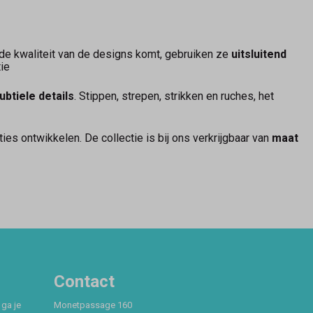
 de kwaliteit van de designs komt, gebruiken ze
uitsluitend
tie
ubtiele details
. Stippen, strepen, strikken en ruches, het
es ontwikkelen. De collectie is bij ons verkrijgbaar van
maat
Contact
 ga je
Monetpassage 160