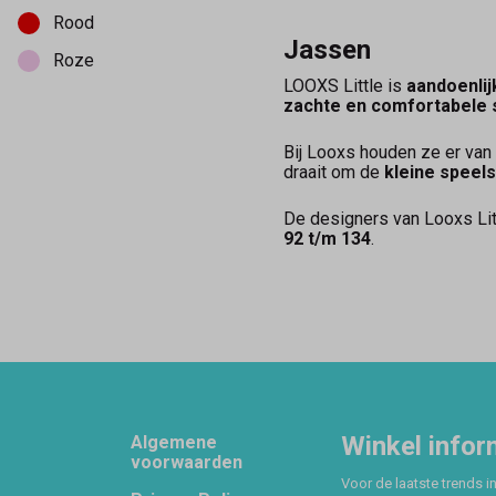
Rood
Jassen
Roze
LOOXS Little is
aandoenlij
zachte en comfortabele 
Bij Looxs houden ze er van
draait om de
kleine speels
De designers van Looxs Litt
92 t/m 134
.
Footer
Winkel infor
Algemene
voorwaarden
Voor de laatste trends in