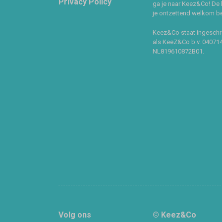
Privacy Policy
ga je naar Keez&Co! De 
je ontzettend welkom ben
Keez&Co staat ingeschr
als KeeZ&Co b.v. 04071
NL819610872B01.
Volg ons
© Keez&Co